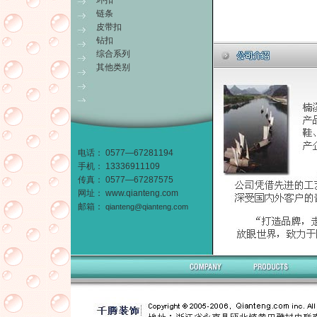
环扣
链条
皮带扣
钻扣
综合系列
其他类别
电话： 0577—67281194
手机： 13336911109
传真： 0577—67287575
网址：
www.qianteng.com
邮箱：
qianteng@qianteng.com