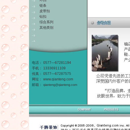
环扣
链条
皮带扣
钻扣
综合系列
其他类别
电话： 0577—67281194
手机： 13336911109
传真： 0577—67287575
网址：
www.qianteng.com
邮箱：
qianteng@qianteng.com