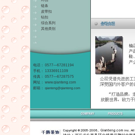
环扣
链条
皮带扣
钻扣
综合系列
其他类别
电话： 0577—67281194
手机： 13336911109
传真： 0577—67287575
网址：
www.qianteng.com
邮箱：
qianteng@qianteng.com