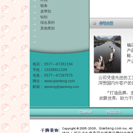
环扣
链条
皮带扣
钻扣
综合系列
其他类别
电话： 0577—67281194
手机： 13336911109
传真： 0577—67287575
网址：
www.qianteng.com
邮箱：
qianteng@qianteng.com